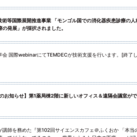
療技術等国際展開推進事業 「モンゴル国での消化器疾患診療の人
療の発展」が採択されました。
会 国際webinarにてTEMDECが技術支援を行います。[終了
転のお知らせ】第1薬局棟2階に新しいオフィス＆遠隔会議室が
が講師を務めた『第102回サイエンスカフェ＠ふくおか 「本当