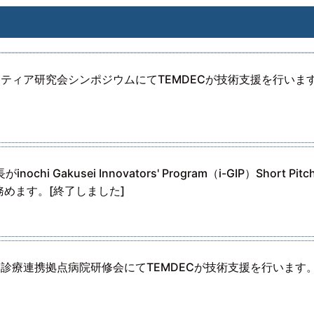
ンティア研究会シンポジウムにてTEMDECが技術支援を行いま
chi Gakusei Innovators' Program（i-GIP）Short Pitc
務めます。[終了しました]
病診療連携拠点病院研修会にてTEMDECが技術支援を行います